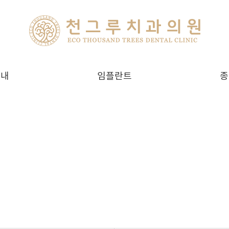
안내
임플란트
종
간
천그루치과 임플란트
내
네비게이션 임플란트
맞춤형 임플란트
즉시식립 임플란트
뼈이식 임플란트
임플란트 틀니
보험 임플란트