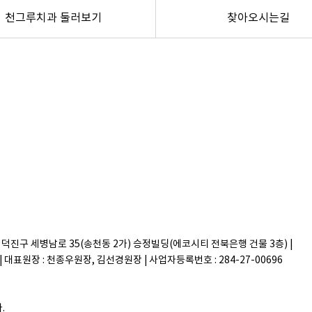
천그루치과 둘러보기
찾아오시는길
시 덕진구 세병남로 35(송천동 2가) 승정빌딩(에코시티 전북은행 건물 3층) |
829 | 대표원장 : 천종우원장, 김선경원장 | 사업자등록번호 : 284-27-00696
.