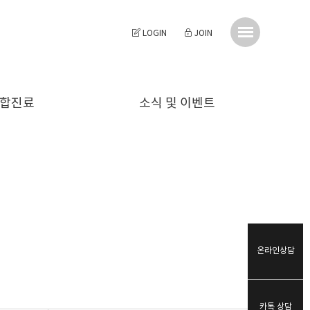
LOGIN
JOIN
합진료
소식 및 이벤트
투명교정
천그루치과 소식
심미치료
예방진료
충치치료
신경치료
보철치료
온라인상담
소아진료
턱관절치료
사랑니발치
카톡 상담