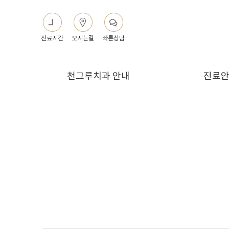
진료시간
오시는길
빠른상담
천그루치과 안내
진료
천그루치과 소개
진료시
천그루치과 둘러보기
예약안
찾아오시는길