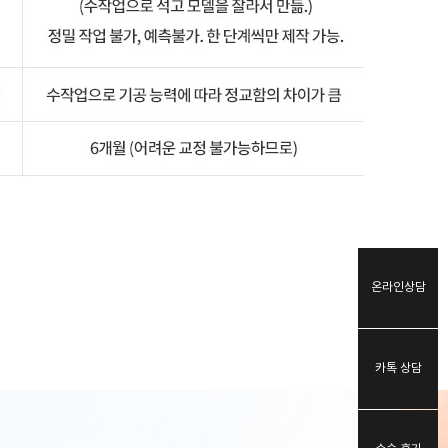
온라인상담
카톡 상담