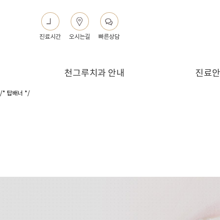
진료시간
오시는길
빠른상담
천그루치과 안내
진료
/* 탑배너 */
천그루치과 소개
진료시
천그루치과 둘러보기
예약안
찾아오시는길