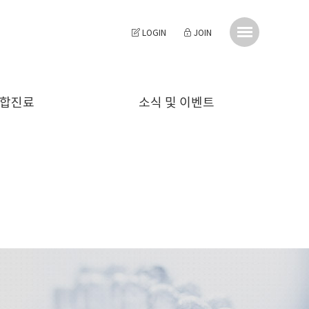
LOGIN
JOIN
합진료
소식 및 이벤트
투명교정
천그루치과 소식
심미치료
예방진료
충치치료
신경치료
보철치료
소아진료
턱관절치료
사랑니발치