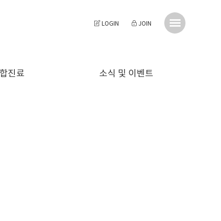
LOGIN
JOIN
합진료
소식 및 이벤트
투명교정
천그루치과 소식
심미치료
예방진료
충치치료
신경치료
보철치료
소아진료
턱관절치료
사랑니발치