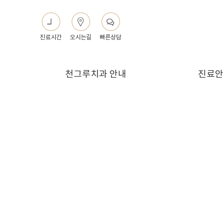
진료시간
오시는길
빠른상담
천그루치과 안내
진료
천그루치과 소개
진료시
천그루치과 둘러보기
예약안
찾아오시는길