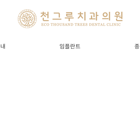
안내
임플란트
종
간
천그루치과 임플란트
내
네비게이션 임플란트
맞춤형 임플란트
즉시식립 임플란트
뼈이식 임플란트
임플란트 틀니
보험 임플란트