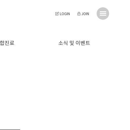
LOGIN
JOIN
합진료
소식 및 이벤트
투명교정
천그루치과 소식
심미치료
예방진료
충치치료
신경치료
보철치료
소아진료
턱관절치료
사랑니발치