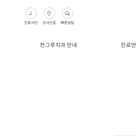
진료시간
오시는길
빠른상담
천그루치과 안내
진료
천그루치과 소개
진료시
천그루치과 둘러보기
예약안
찾아오시는길