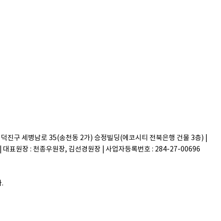
시 덕진구 세병남로 35(송천동 2가) 승정빌딩(에코시티 전북은행 건물 3층) |
829 | 대표원장 : 천종우원장, 김선경원장 | 사업자등록번호 : 284-27-00696
.