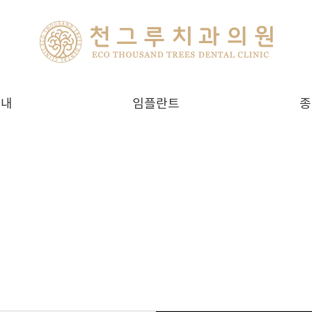
안내
임플란트
종
간
천그루치과 임플란트
내
네비게이션 임플란트
맞춤형 임플란트
즉시식립 임플란트
뼈이식 임플란트
임플란트 틀니
보험 임플란트